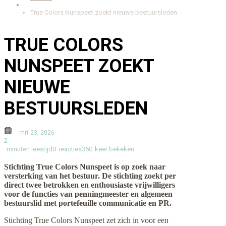
True Colors Nunspeet zoekt nieuwe bestuursleden
TRUE COLORS
NUNSPEET ZOEKT
NIEUWE
BESTUURSLEDEN
mrt 23, 2026
2
minuten leestijd
0
reacties
350
keer bekeken
Stichting True Colors Nunspeet is op zoek naar
versterking van het bestuur. De stichting zoekt per
direct twee betrokken en enthousiaste vrijwilligers
voor de functies van penningmeester en algemeen
bestuurslid met portefeuille communicatie en PR.
Stichting True Colors Nunspeet zet zich in voor een