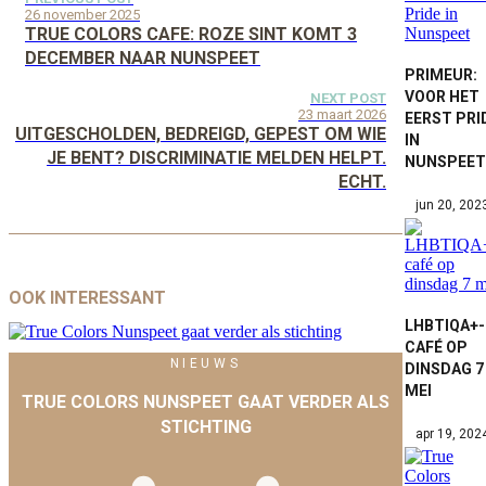
26 november 2025
TRUE COLORS CAFE: ROZE SINT KOMT 3
DECEMBER NAAR NUNSPEET
PRIMEUR:
VOOR HET
NEXT POST
23 maart 2026
EERST PRI
UITGESCHOLDEN, BEDREIGD, GEPEST OM WIE
IN
JE BENT? DISCRIMINATIE MELDEN HELPT.
NUNSPEET
ECHT.
jun 20, 202
OOK INTERESSANT
LHBTIQA+-
CAFÉ OP
NIEUWS
DINSDAG 7
MEI
TRUE COLORS NUNSPEET GAAT VERDER ALS
STICHTING
apr 19, 202