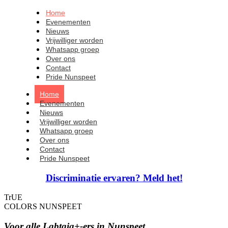
Home
Evenementen
Nieuws
Vrijwilliger worden
Whatsapp groep
Over ons
Contact
Pride Nunspeet
Home
Evenementen
Nieuws
Vrijwilliger worden
Whatsapp groep
Over ons
Contact
Pride Nunspeet
Discriminatie ervaren? Meld
het!
TrUE
COLORS NUNSPEET
Voor alle Lgbtqia+-ers in Nunspeet