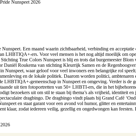
Pride Nunspeet 2026
 Nunspeet. Een maand waarin zichtbaarheid, verbinding en acceptatie c
 van LHBTIQA+-ers. Voor veel mensen is het nog altijd moeilijk om openl
ichting True Colors Nunspeet is blij en trots dat burgemeester Blom v
r Daniël Roukema van stichting Kleurrijk Samen en de Regenboogverkla
 Nunspeet, waar geloof voor veel inwoners een belangrijke rol speelt,
menleving en de lokale politiek. Daarom worden politici, ambtenaren 
 de LHBTIQA+-gemeenschap in Nunspeet en omgeving. Verder is de geh
aande uit tien fotoportretten van 50+ LHBTI-ers, die in het bijbehorend
 bezoekers uit om stil te staan bij thema’s als vrijheid, identiteit en 
pectaculaire dragbingo. De dragbingo vindt plaats bij Grand Café ‘Onder
e Nunspeet en staat garant voor een avond vol humor, glitter en entertai
tent klaar, zodat iedereen veilig, gezellig en ongedwongen kan feesten.
 2026