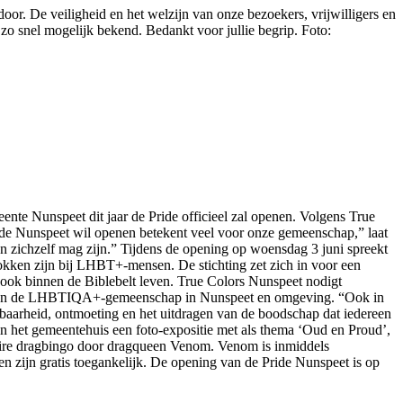
oor. De veiligheid en het welzijn van onze bezoekers, vrijwilligers en
 snel mogelijk bekend. Bedankt voor jullie begrip. Foto:
ente Nunspeet dit jaar de Pride officieel zal openen. Volgens True
ride Nunspeet wil openen betekent veel voor onze gemeenschap,” laat
en zichzelf mag zijn.” Tijdens de opening op woensdag 3 juni spreekt
okken zijn bij LHBT+-mensen. De stichting zet zich in voor een
ook binnen de Biblebelt leven. True Colors Nunspeet nodigt
onen aan de LHBTIQA+-gemeenschap in Nunspeet en omgeving. “Ook in
htbaarheid, ontmoeting en het uitdragen van de boodschap dat iedereen
 in het gemeentehuis een foto-expositie met als thema ‘Oud en Proud’,
ulaire dragbingo door dragqueen Venom. Venom is inmiddels
iten zijn gratis toegankelijk. De opening van de Pride Nunspeet is op