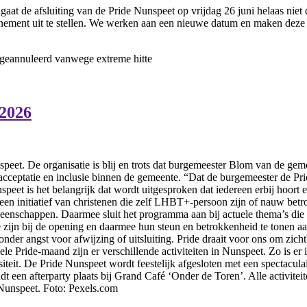
t de afsluiting van de Pride Nunspeet op vrijdag 26 juni helaas niet d
ent uit te stellen. We werken aan een nieuwe datum en maken deze zo
 geannuleerd vanwege extreme hitte
 2026
eet. De organisatie is blij en trots dat burgemeester Blom van de geme
 acceptatie en inclusie binnen de gemeente. “Dat de burgemeester de P
peet is het belangrijk dat wordt uitgesproken dat iedereen erbij hoort 
een initiatief van christenen die zelf LHBT+-persoon zijn of nauw betr
eenschappen. Daarmee sluit het programma aan bij actuele thema’s die 
g te zijn bij de opening en daarmee hun steun en betrokkenheid te t
nder angst voor afwijzing of uitsluiting. Pride draait voor ons om zic
le Pride-maand zijn er verschillende activiteiten in Nunspeet. Zo is er
siteit. De Pride Nunspeet wordt feestelijk afgesloten met een spectac
ndt een afterparty plaats bij Grand Café ‘Onder de Toren’. Alle activite
Nunspeet. Foto: Pexels.com