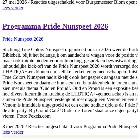
27 mei 2026
/
Reacties uitgeschakeld
voor Burgemeester Blom opent 
lees verder
Programma Pride Nunspeet 2026
Pride Nunspeet 2026
Stichting True Colors Nunspeet organiseert ook in 2026 weer de Pride
Biblebelt, blijft het belangrijk om aandacht te vragen voor de positie
maar ook ruimte bieden voor ontmoeting, gesprek en bewustwording. St
inhoudelijke kick-off van de Pride Nunspeet 2026 wordt verzorgd doo
LHBTIQA+-ers binnen christelijke kerken en gemeenschappen. Juist in
True Colors Nunspeet nadrukkelijk ook het gesprek aangaan met de sa
Pride Nunspeet en daarmee hun steun en betrokkenheid te tonen aan
zien met als thema ‘Oud en Proud’. Oud en Proud is een expositie best
hoe divers, kleurrijk en krachtig de LHBTIQA+-gemeenschap is en nodigt
sluiten de Pride Nunspeet feestelijk af met dragqueen Venom en een s
Venom is inmiddels uitgegroeid tot een echte traditie tijdens de Prid
de afterparty. Bij Grand Café ‘Onder de Toren’ staat onze eigen party
vieren. Foto: Pexels.com
8 mei 2026
/
Reacties uitgeschakeld
voor Programma Pride Nunspeet
lees verder