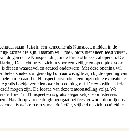
entraal staan. Juist in een gemeente als Nunspeet, midden in de
ijk zichzelf te zijn. Daarom wil True Colors niet alleen feest vieren,
an de gemeente Nunspeet dit jaar de Pride officieel zal openen. De
ring. De stichting zet zich in voor een veilige en open plek voor
 is dit een waardevol en actueel onderwerp. Met deze opening wil
en beleidsmakers uitgenodigd om aanwezig te zijn bij de opening van
ele pridemaand in Nunspeet bovendien een bijzondere expositie te
e gratis boekje vertellen over hun coming out. De expositie laat zien
jezelf mogen zijn. De locatie van deze tentoonstelling volgt. We
 de Toren’ in Nunspeet en is gratis toegankelijk voor iedereen.
nment. Na afloop van de dragbingo gaat het feest gewoon door tijdens
 Iedereen is welkom om samen de liefde, vrijheid en zichtbaarheid te