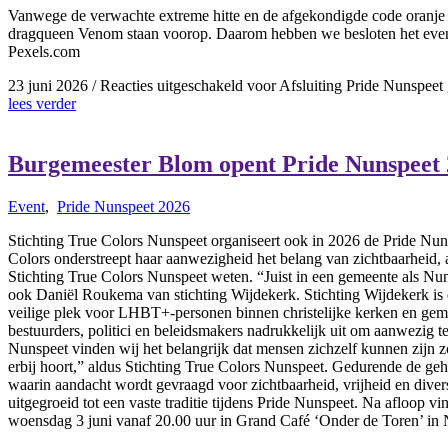
Vanwege de verwachte extreme hitte en de afgekondigde code oranje gaa
dragqueen Venom staan voorop. Daarom hebben we besloten het evenem
Pexels.com
23 juni 2026
/
Reacties uitgeschakeld
voor Afsluiting Pride Nunspeet
lees verder
Burgemeester Blom opent Pride Nunspeet
Event
,
Pride Nunspeet 2026
Stichting True Colors Nunspeet organiseert ook in 2026 de Pride Nunsp
Colors onderstreept haar aanwezigheid het belang van zichtbaarheid,
Stichting True Colors Nunspeet weten. “Juist in een gemeente als Nuns
ook Daniël Roukema van stichting Wijdekerk. Stichting Wijdekerk is 
veilige plek voor LHBT+-personen binnen christelijke kerken en gem
bestuurders, politici en beleidsmakers nadrukkelijk uit om aanwezi
Nunspeet vinden wij het belangrijk dat mensen zichzelf kunnen zijn zo
erbij hoort,” aldus Stichting True Colors Nunspeet. Gedurende de gehe
waarin aandacht wordt gevraagd voor zichtbaarheid, vrijheid en diver
uitgegroeid tot een vaste traditie tijdens Pride Nunspeet. Na afloop vi
woensdag 3 juni vanaf 20.00 uur in Grand Café ‘Onder de Toren’ in 