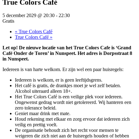
True Colors Café
5 december 2029 @ 20:30
-
22:30
Gratis
«
True Colors Café
True Colors Café
»
Let op! De nieuwe locatie van het True Colors Cafe is ‘Grand
Café Onder de Toren’ in Nunspeet. Het adres is Dorpsstraat 8
in Nunspeet.
Iedereen is van harte welkom. Er zijn wel een paar huisregels:
Iedereen is welkom, er is geen leeftijdsgrens.
Het café is gratis, de drankjes moet je wel zelf betalen.
Alcohol uiteraard alleen 18+.
Het True Colors Café is een veilige plek voor iedereen.
Ongewenst gedrag wordt niet getolereerd. Wij hanteren een
zero tolerance beleid.
Geniet maar drink met mate.
Houd rekening met elkaar en zorg ervoor dat iedereen zich
veilig en prettig voelt.
De organisatie behoudt zich het recht voor mensen te
weigeren die zich niet aan de huisregels houden of hebben