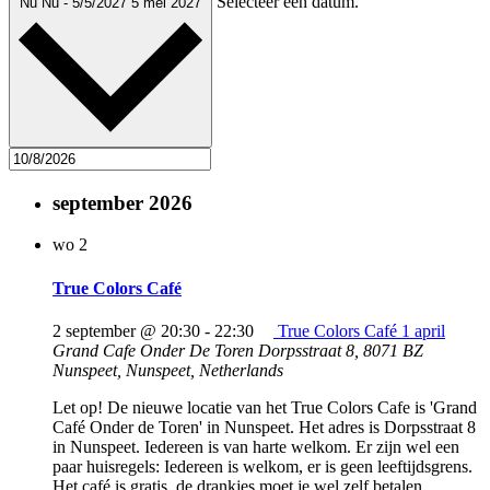
Selecteer een datum.
Nu
Nu
-
5/5/2027
5 mei 2027
september 2026
wo
2
True Colors Café
2 september @ 20:30
-
22:30
True Colors Café 1 april
Grand Cafe Onder De Toren
Dorpsstraat 8, 8071 BZ
Nunspeet, Nunspeet, Netherlands
Let op! De nieuwe locatie van het True Colors Cafe is 'Grand
Café Onder de Toren' in Nunspeet. Het adres is Dorpsstraat 8
in Nunspeet. Iedereen is van harte welkom. Er zijn wel een
paar huisregels: Iedereen is welkom, er is geen leeftijdsgrens.
Het café is gratis, de drankjes moet je wel zelf betalen.