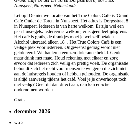
Grand Cafe Onder De Toren
Dorpsstraat 8, 8071 BZ
Nunspeet, Nunspeet, Netherlands
Let op! De nieuwe locatie van het True Colors Cafe is 'Grand
Café Onder de Toren' in Nunspeet. Het adres is Dorpsstraat 8
in Nunspeet. Iedereen is van harte welkom. Er zijn wel een
paar huisregels: Iedereen is welkom, er is geen leeftijdsgrens.
Het café is gratis, de drankjes moet je wel zelf betalen.
Alcohol uiteraard alleen 18+. Het True Colors Café is een
veilige plek voor iedereen. Ongewenst gedrag wordt niet
getolereerd. Wij hanteren een zero tolerance beleid. Geniet
maar drink met mate. Houd rekening met elkaar en zorg
ervoor dat iedereen zich veilig en prettig voelt. De organisatie
behoudt zich het recht voor mensen te weigeren die zich niet
aan de huisregels houden of hebben gehouden. De organisatie
is altijd aanwezig tijdens het café. Voel je je onverhoopt toch
niet veilig? Geef dit dan direct aan, dan kan er actie
ondernomen worden.
Gratis
december 2026
wo
2