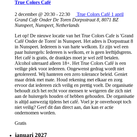
True Colors Café
2 december @ 20:30
-
22:30
True Colors Café 1 april
Grand Cafe Onder De Toren
Dorpsstraat 8, 8071 BZ
Nunspeet, Nunspeet, Netherlands
Let op! De nieuwe locatie van het True Colors Cafe is 'Grand
Café Onder de Toren' in Nunspeet. Het adres is Dorpsstraat 8
in Nunspeet. Iedereen is van harte welkom. Er zijn wel een
paar huisregels: Iedereen is welkom, er is geen leeftijdsgrens.
Het café is gratis, de drankjes moet je wel zelf betalen.
Alcohol uiteraard alleen 18+. Het True Colors Café is een
veilige plek voor iedereen. Ongewenst gedrag wordt niet
getolereerd. Wij hanteren een zero tolerance beleid. Geniet
maar drink met mate. Houd rekening met elkaar en zorg
ervoor dat iedereen zich veilig en prettig voelt. De organisatie
behoudt zich het recht voor mensen te weigeren die zich niet
aan de huisregels houden of hebben gehouden. De organisatie
is altijd aanwezig tijdens het café. Voel je je onverhoopt toch
niet veilig? Geef dit dan direct aan, dan kan er actie
ondernomen worden.
Gratis
januari 2027