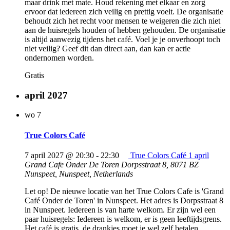
maar drink met mate. Houd rekening met elkaar en zorg
ervoor dat iedereen zich veilig en prettig voelt. De organisatie
behoudt zich het recht voor mensen te weigeren die zich niet
aan de huisregels houden of hebben gehouden. De organisatie
is altijd aanwezig tijdens het café. Voel je je onverhoopt toch
niet veilig? Geef dit dan direct aan, dan kan er actie
ondernomen worden.
Gratis
april 2027
wo
7
True Colors Café
7 april 2027 @ 20:30
-
22:30
True Colors Café 1 april
Grand Cafe Onder De Toren
Dorpsstraat 8, 8071 BZ
Nunspeet, Nunspeet, Netherlands
Let op! De nieuwe locatie van het True Colors Cafe is 'Grand
Café Onder de Toren' in Nunspeet. Het adres is Dorpsstraat 8
in Nunspeet. Iedereen is van harte welkom. Er zijn wel een
paar huisregels: Iedereen is welkom, er is geen leeftijdsgrens.
Het café is gratis, de drankjes moet je wel zelf betalen.