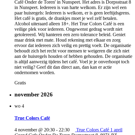
Café Onder de Toren' in Nunspeet. Het adres is Dorpsstraat 8
in Nunspeet. Iedereen is van harte welkom. Er zijn wel een
paar huisregels: Iedereen is welkom, er is geen leeftijdsgrens.
Het café is gratis, de drankjes moet je wel zelf betalen.
Alcohol uiteraard alleen 18+. Het True Colors Café is een
veilige plek voor iedereen. Ongewenst gedrag wordt niet
getolereerd. Wij hanteren een zero tolerance beleid. Geniet
maar drink met mate. Houd rekening met elkaar en zorg
ervoor dat iedereen zich veilig en prettig voelt. De organisatie
behoudt zich het recht voor mensen te weigeren die zich niet
aan de huisregels houden of hebben gehouden. De organisatie
is altijd aanwezig tijdens het café. Voel je je onverhoopt toch
niet veilig? Geef dit dan direct aan, dan kan er actie
ondernomen worden.
Gratis
november 2026
wo
4
True Colors Café
4 november @ 20:30
-
22:30
True Colors Café 1 april