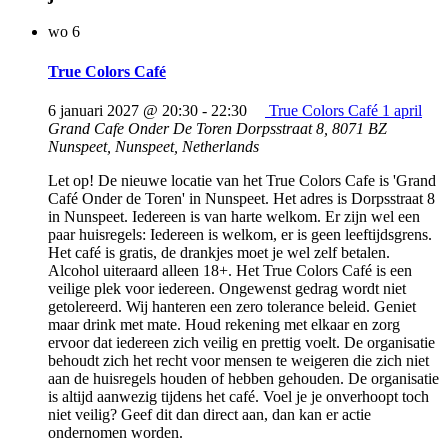
wo
6
True Colors Café
6 januari 2027 @ 20:30
-
22:30
True Colors Café 1 april
Grand Cafe Onder De Toren
Dorpsstraat 8, 8071 BZ
Nunspeet, Nunspeet, Netherlands
Let op! De nieuwe locatie van het True Colors Cafe is 'Grand
Café Onder de Toren' in Nunspeet. Het adres is Dorpsstraat 8
in Nunspeet. Iedereen is van harte welkom. Er zijn wel een
paar huisregels: Iedereen is welkom, er is geen leeftijdsgrens.
Het café is gratis, de drankjes moet je wel zelf betalen.
Alcohol uiteraard alleen 18+. Het True Colors Café is een
veilige plek voor iedereen. Ongewenst gedrag wordt niet
getolereerd. Wij hanteren een zero tolerance beleid. Geniet
maar drink met mate. Houd rekening met elkaar en zorg
ervoor dat iedereen zich veilig en prettig voelt. De organisatie
behoudt zich het recht voor mensen te weigeren die zich niet
aan de huisregels houden of hebben gehouden. De organisatie
is altijd aanwezig tijdens het café. Voel je je onverhoopt toch
niet veilig? Geef dit dan direct aan, dan kan er actie
ondernomen worden.