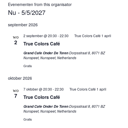
Evenementen from this organisator
Nu
 - 
5/5/2027
Selecteer
een
september 2026
datum.
2 september @ 20:30
-
22:30
True Colors Café 1 april
wo
2
True Colors Café
Dorpsstraat 8, 8071 BZ
Grand Cafe Onder De Toren
Nunspeet, Nunspeet, Netherlands
Gratis
oktober 2026
7 oktober @ 20:30
-
22:30
True Colors Café 1 april
wo
7
True Colors Café
Dorpsstraat 8, 8071 BZ
Grand Cafe Onder De Toren
Nunspeet, Nunspeet, Netherlands
Gratis