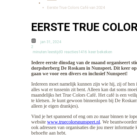
Eerste True Colors Café van 2024
EERSTE TRUE COLOR
jan 31, 2024
2
minuten leestijd
0
reacties
1416
keer bekeken
Iedere eerste dinsdag van de maand organiseert s
dorpsherberg De Roskam in Nunspeet. Dit keer op d
gaan we voor een divers en inclusief Nunspeet!
Iedereen moet namelijk kunnen zijn wie hij, zij of hen i
alles wat er tussenin zit bent. Alleen kan dat soms moe
maandelijks het True Colors Café. Het café is een veili
te kletsen. Je kunt gewoon binnenlopen bij De Roskam, a
alleen je eigen drankjes).
Vind je het spannend of eng om zo maar binnen te lop
website
www.truecolorsnunspeet.nl
. We beantwoorden 
ook adressen van organisaties die jou meer informatie 
behoefte aan hebt.