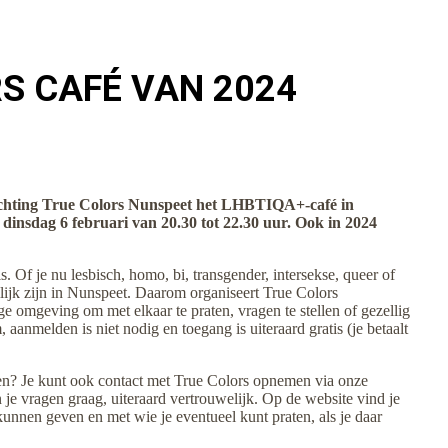
S CAFÉ VAN 2024
tichting True Colors Nunspeet het LHBTIQA+-café in
insdag 6 februari van 20.30 tot 22.30 uur. Ook in 2024
s. Of je nu lesbisch, homo, bi, transgender, intersekse, queer of
ilijk zijn in Nunspeet. Daarom organiseert True Colors
ge omgeving om met elkaar te praten, vragen te stellen of gezellig
anmelden is niet nodig en toegang is uiteraard gratis (je betaalt
en? Je kunt ook contact met True Colors opnemen via onze
je vragen graag, uiteraard vertrouwelijk. Op de website vind je
kunnen geven en met wie je eventueel kunt praten, als je daar