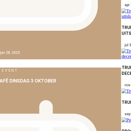
apr
TRU
UITS
jul 
jun 28, 2023
TRUE
EVENT
DEC
AFÉ DINSDAG 3 OKTOBER
nov
TRU
sep