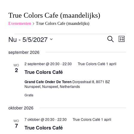
True Colors Cafe (maandelijks)
Evenementen
True Colors Cafe (maandelijks)
Nu
 - 
5/5/2027
Eveneme
Even
Zoeken
Lijst
weer
Zoeken
Selecteer
navig
een
september 2026
en
datum.
weergeve
2 september @ 20:30
-
22:30
True Colors Café 1 april
WO
2
navigatie
True Colors Café
Grand Cafe Onder De Toren
Dorpsstraat 8, 8071 BZ
Nunspeet, Nunspeet, Netherlands
Gratis
oktober 2026
7 oktober @ 20:30
-
22:30
True Colors Café 1 april
WO
7
True Colors Café