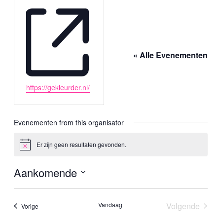
« Alle Evenementen
Website
https://gekleurder.nl/
Evenementen from this organisator
Er zijn geen resultaten gevonden.
Bericht
Aankomende
Selecteer
een
datum.
Vandaag
Volgende
Evenementen
Vorige
Evenemen