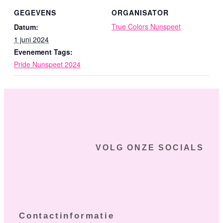
GEGEVENS
ORGANISATOR
True Colors Nunspeet
Datum:
1 juni 2024
Evenement Tags:
Pride Nunspeet 2024
Opening Pride – Gaymeshow
True Colors Café 7 mei
2024
avond
VOLG ONZE SOCIALS
Contactinformatie