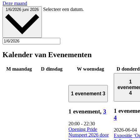
Deze maand
Selecteer een datum.
1/6/2026
juni 2026
Kalender van Evenementen
M
maandag
D
dinsdag
W
woensdag
D
donderd
1
eveneme
4
1 evenement
3
1 eveneme
1 evenement,
3
4
20:00
-
22:30
Opening Pride
2026-06-04
Nunspeet 2026 door
Expositie ‘O