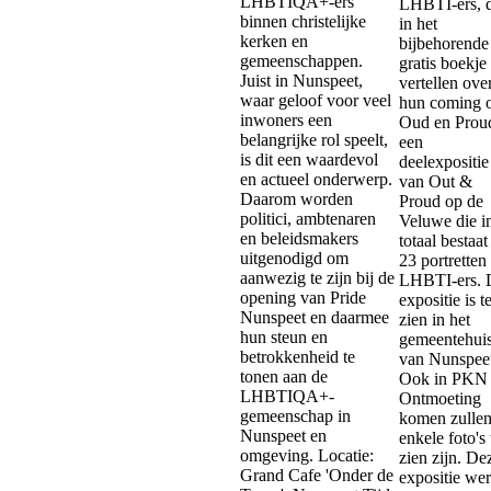
LHBTIQA+-ers
LHBTI-ers, d
binnen christelijke
in het
kerken en
bijbehorende
gemeenschappen.
gratis boekje
Juist in Nunspeet,
vertellen ove
waar geloof voor veel
hun coming o
inwoners een
Oud en Proud
belangrijke rol speelt,
een
is dit een waardevol
deelexpositie
en actueel onderwerp.
van Out &
Daarom worden
Proud op de
politici, ambtenaren
Veluwe die i
en beleidsmakers
totaal bestaat
uitgenodigd om
23 portretten
aanwezig te zijn bij de
LHBTI-ers. 
opening van Pride
expositie is t
Nunspeet en daarmee
zien in het
hun steun en
gemeentehui
betrokkenheid te
van Nunspeet
tonen aan de
Ook in PKN
LHBTIQA+-
Ontmoeting
gemeenschap in
komen zulle
Nunspeet en
enkele foto's 
omgeving. Locatie:
zien zijn. De
Grand Cafe 'Onder de
expositie we