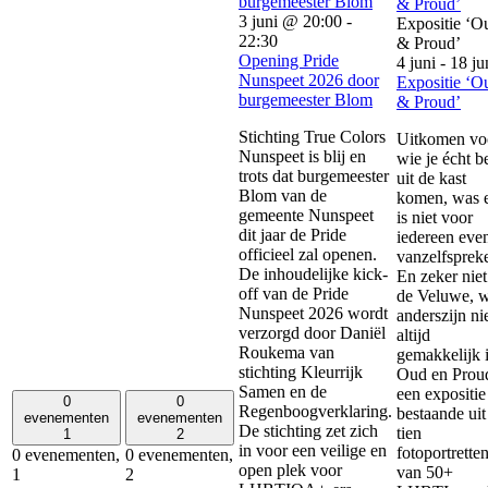
burgemeester Blom
& Proud’
3 juni @ 20:00
-
Expositie ‘O
22:30
& Proud’
Opening Pride
4 juni
-
18 ju
Nunspeet 2026 door
Expositie ‘O
burgemeester Blom
& Proud’
Stichting True Colors
Uitkomen vo
Nunspeet is blij en
wie je écht b
trots dat burgemeester
uit de kast
Blom van de
komen, was 
gemeente Nunspeet
is niet voor
dit jaar de Pride
iedereen eve
officieel zal openen.
vanzelfsprek
De inhoudelijke kick-
En zeker niet
off van de Pride
de Veluwe, 
Nunspeet 2026 wordt
anderszijn ni
verzorgd door Daniël
altijd
Roukema van
gemakkelijk i
stichting Kleurrijk
Oud en Proud
Samen en de
een expositie
0
0
Regenboogverklaring.
bestaande uit
evenementen
evenementen
De stichting zet zich
tien
1
2
in voor een veilige en
fotoportrette
0 evenementen,
0 evenementen,
open plek voor
van 50+
1
2