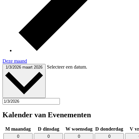
Deze maand
Selecteer een datum.
1/3/2026
maart 2026
Kalender van Evenementen
M
maandag
D
dinsdag
W
woensdag
D
donderdag
V
vr
0
0
0
0