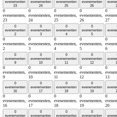
evenementen
evenementen
evenementen
evenementen
evene
23
24
25
26
0
0
0
0
0
evenementen,
evenementen,
evenementen,
evenementen,
evenem
23
24
25
26
27
0
0
0
0
evenementen
evenementen
evenementen
evenementen
evene
2
3
4
5
0
0
0
0
0
evenementen,
evenementen,
evenementen,
evenementen,
evenem
2
3
4
5
6
0
0
0
0
evenementen
evenementen
evenementen
evenementen
evene
9
10
11
12
0
0
0
0
0
evenementen,
evenementen,
evenementen,
evenementen,
evenem
9
10
11
12
13
0
0
0
0
evenementen
evenementen
evenementen
evenementen
evene
16
17
18
19
0
0
0
0
0
evenementen,
evenementen,
evenementen,
evenementen,
evenem
16
17
18
19
20
0
0
0
0
evenementen
evenementen
evenementen
evenementen
evene