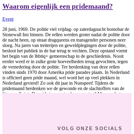
Waarom eigenlijk een pridemaand?
Event
28 juni, 1969. De politie viel vrijdag- op zaterdagnacht homobar de
Stonewall Inn binnen. De rellen werden groter nadat de politie door
de nacht heen, op straat dragqueens en transgender personen neer
sloeg. Na jaren van treiterijen en geweldplegingen door de politie,
besloot het publiek in de bar terug te vechten. Deze opstand vormt
het begin van de lhbtiq+ gemeenschap in de geschiedenis. Nooit
eerder werd er in zulke grote hoeveelheden terug gevochten, tegen
de vernedering door de politie. Ter herdenking van deze rellen
vinden sinds 1970 door Amerika pride parades plaats. In Nederland
is officieel geen pride maand, wel word het op veel plekken in
Nederland gevierd! Zo ook dit jaar in Nunspeet! Tijdens de
pridemaand herdenken we de gewonde en de slachtoffers van de
Stonewall riots.De pride is nog steeds een protest! Maar ondertussen
kunnen we tijdens de pride maand de vrijheid die wij al mogen
ervaren vieren!
28 juni 2023
/
Reacties uitgeschakeld
lees verder
VOLG ONZE SOCIALS