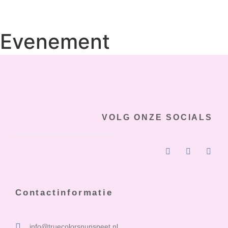
Evenement
organisatoren
[event_organizers]
VOLG ONZE SOCIALS
Contactinformatie
info@truecolorsnunspeet.nl